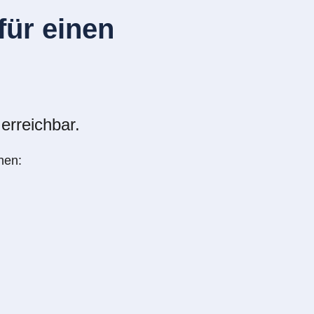
ür einen
erreichbar.
nen: